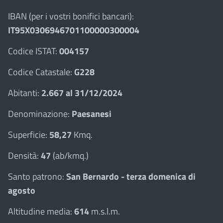
IBAN (per i vostri bonifici bancari):
IT95X0306946701100000300004
Codice ISTAT:
004157
Codice Catastale:
G228
Abitanti:
2.667 al 31/12/2024
Denominazione:
Paesanesi
Superficie:
58,27
Kmq.
Densità:
47
(ab/kmq.)
Santo patrono:
San Bernardo - terza domenica di
agosto
Altitudine media:
614
m.s.l.m.