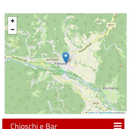
+
−
Leaflet
|
©
OpenStreetMap
contributors
Chioschi e Bar