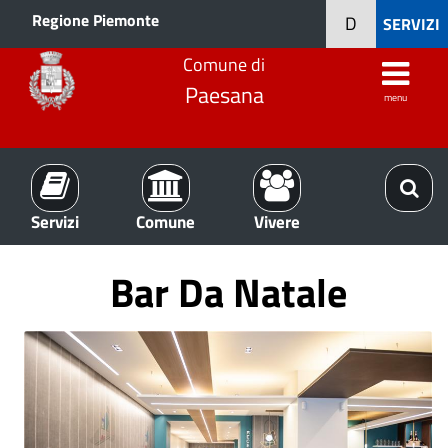
Regione Piemonte
D
SERVIZI
Comune di
Paesana
menu
Servizi
Comune
Vivere
Bar Da Natale