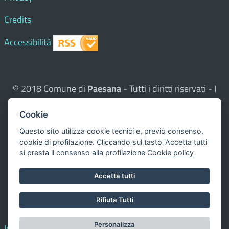
Credits
Accessibilità
© 2018 Comune di
Paesana
- Tutti i diritti riservati - I
contenuti del sito, testi e immagini sono di proprietà del
Cookie
Comune - CMS:
Città In Comune
Questo sito utilizza, nella versione per UTENTI CON
Questo sito utilizza cookie tecnici e, previo consenso,
cookie di profilazione. Cliccando sul tasto 'Accetta tutti'
DISLESSIA,
Biancoenero ®
, una font italiana ad Alta
si presta il consenso alla profilazione
Cookie policy
Leggibilità.
Valuta questo sito
Accetta tutti
Dichiarazione di accessibilità
Rifiuta Tutti
redatta il 00.00.0000
Personalizza
Impostazione cookie