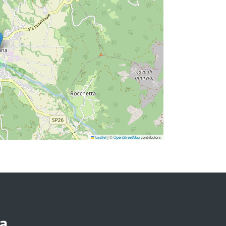
Leaflet
|
©
OpenStreetMap
contributors
a