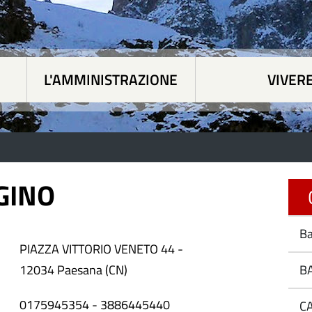
L'AMMINISTRAZIONE
VIVER
 tematiche
|
L'Amministrazione
|
Vivere Paesan
GINO
C
Ba
PIAZZA VITTORIO VENETO 44 -
12034 Paesana (CN)
BA
0175945354 - 3886445440
CA