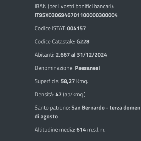
IBAN (per i vostri bonifici bancari):
IT95X0306946701100000300004
Codice ISTAT:
004157
Codice Catastale:
G228
Abitanti:
2.667 al 31/12/2024
Denominazione:
Paesanesi
Superficie:
58,27
Kmq.
Densità:
47
(ab/kmq.)
Santo patrono:
San Bernardo - terza domen
di agosto
Altitudine media:
614
m.s.l.m.