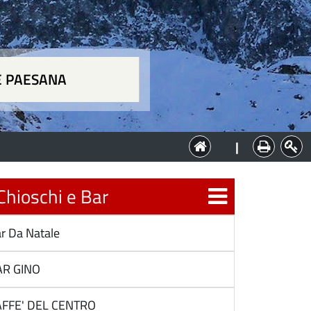
E PAESANA
a
|
hioschi e Bar
r Da Natale
R GINO
FFE' DEL CENTRO