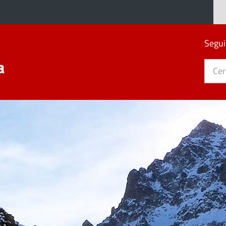
Segui
a