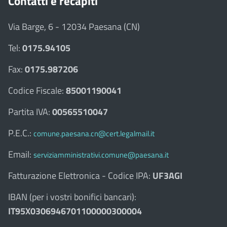
Contatti e recapiti
Via Barge, 6 - 12034 Paesana (CN)
Tel:
0175.94105
Fax:
0175.987206
Codice Fiscale:
85001190041
Partita IVA:
00565510047
P.E.C.:
comune.paesana.cn@cert.legalmail.it
Email:
serviziamministrativi.comune@paesana.it
Fatturazione Elettronica - Codice IPA:
UF3AGI
IBAN (per i vostri bonifici bancari):
IT95X0306946701100000300004