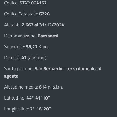
Codice ISTAT:
004157
Codice Catastale:
G228
Abitanti:
2.667 al 31/12/2024
Denominazione:
Paesanesi
Superficie:
58,27
Kmq.
Densità:
47
(ab/kmq.)
Santo patrono:
San Bernardo - terza domenica di
agosto
Altitudine media:
614
m.s.l.m.
Latitudine:
44° 41' 18''
Longitudine:
7° 16' 28''