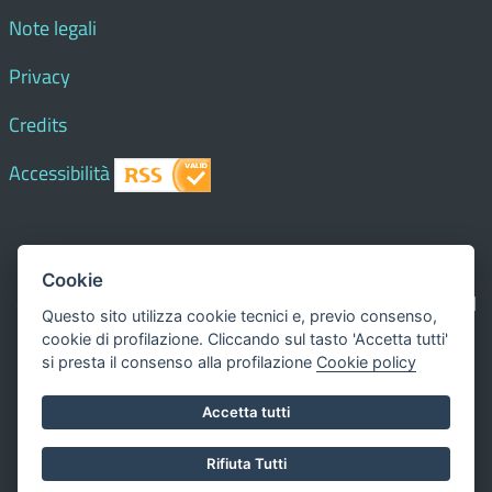
Note legali
Privacy
Credits
Accessibilità
© 2018 Comune di
Paesana
- Tutti i diritti riservati - I
Cookie
contenuti del sito, testi e immagini sono di proprietà del
Questo sito utilizza cookie tecnici e, previo consenso,
Comune - CMS:
Città In Comune
cookie di profilazione. Cliccando sul tasto 'Accetta tutti'
Questo sito utilizza, nella versione per UTENTI CON
si presta il consenso alla profilazione
Cookie policy
DISLESSIA,
Biancoenero ®
, una font italiana ad Alta
Accetta tutti
Leggibilità.
Valuta questo sito
Rifiuta Tutti