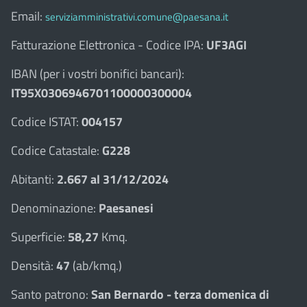
Email:
serviziamministrativi.comune@paesana.it
Fatturazione Elettronica - Codice IPA:
UF3AGI
IBAN (per i vostri bonifici bancari):
IT95X0306946701100000300004
Codice ISTAT:
004157
Codice Catastale:
G228
Abitanti:
2.667 al 31/12/2024
Denominazione:
Paesanesi
Superficie:
58,27
Kmq.
Densità:
47
(ab/kmq.)
Santo patrono:
San Bernardo - terza domenica di