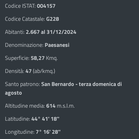
Codice ISTAT:
004157
Codice Catastale:
G228
Abitanti:
2.667 al 31/12/2024
Denominazione:
Paesanesi
Superficie:
58,27
Kmq.
Densità:
47
(ab/kmq.)
Santo patrono:
San Bernardo - terza domenica di
agosto
Altitudine media:
614
m.s.l.m.
Latitudine:
44° 41' 18''
Longitudine:
7° 16' 28''