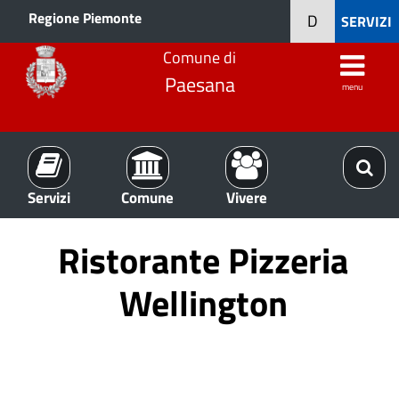
Regione Piemonte
D
SERVIZI
Comune di
Paesana
menu
Servizi
Comune
Vivere
Ristorante Pizzeria
Wellington