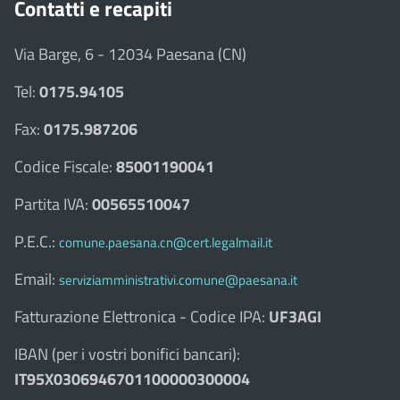
Contatti e recapiti
Via Barge, 6 - 12034 Paesana (CN)
Tel:
0175.94105
Fax:
0175.987206
Codice Fiscale:
85001190041
Partita IVA:
00565510047
P.E.C.:
comune.paesana.cn@cert.legalmail.it
Email:
serviziamministrativi.comune@paesana.it
Fatturazione Elettronica - Codice IPA:
UF3AGI
IBAN (per i vostri bonifici bancari):
IT95X0306946701100000300004