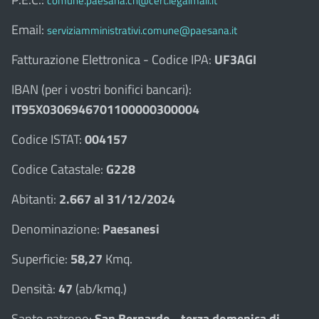
comune.paesana.cn@cert.legalmail.it
Email:
serviziamministrativi.comune@paesana.it
Fatturazione Elettronica - Codice IPA:
UF3AGI
IBAN (per i vostri bonifici bancari):
IT95X0306946701100000300004
Codice ISTAT:
004157
Codice Catastale:
G228
Abitanti:
2.667 al 31/12/2024
Denominazione:
Paesanesi
Superficie:
58,27
Kmq.
Densità:
47
(ab/kmq.)
Santo patrono:
San Bernardo - terza domenica di