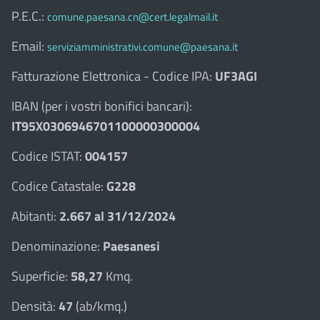
P.E.C.:
comune.paesana.cn@cert.legalmail.it
Email:
serviziamministrativi.comune@paesana.it
Fatturazione Elettronica - Codice IPA:
UF3AGI
IBAN (per i vostri bonifici bancari):
IT95X0306946701100000300004
Codice ISTAT:
004157
Codice Catastale:
G228
Abitanti:
2.667 al 31/12/2024
Denominazione:
Paesanesi
Superficie:
58,27
Kmq.
Densità:
47
(ab/kmq.)