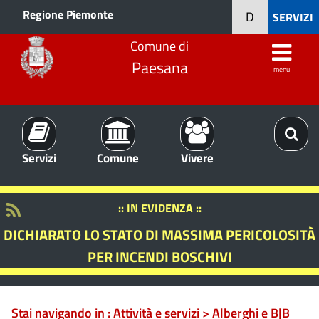
Regione Piemonte
D
SERVIZI
Comune di
Paesana
menu
Servizi
Comune
Vivere
:: IN EVIDENZA ::
DICHIARATO LO STATO DI MASSIMA PERICOLOSITÀ
PER INCENDI BOSCHIVI
Stai navigando in :
Attività e servizi > Alberghi e B|B