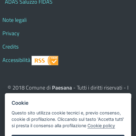
ADAS Saluzzo FIDAS
Note legali
Privacy
Credits
Accessibilità
© 2018 Comune di
Paesana
- Tutti i diritti riservati - I
contenuti del sito, testi e immagini sono di proprietà del
Cookie
Comune - CMS:
Città In Comune
Questo sito utilizza, nella versione per UTENTI CON
Questo sito utilizza cookie tecnici e, previo consenso,
cookie di profilazione. Cliccando sul tasto 'Accetta tutti'
DISLESSIA,
Biancoenero ®
, una font italiana ad Alta
si presta il consenso alla profilazione
Cookie policy
Leggibilità.