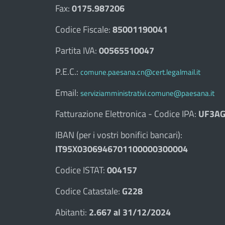
Fax:
0175.987206
Codice Fiscale:
85001190041
Partita IVA:
00565510047
P.E.C.:
comune.paesana.cn@cert.legalmail.it
Email:
serviziamministrativi.comune@paesana.it
Fatturazione Elettronica - Codice IPA:
UF3AG
IBAN (per i vostri bonifici bancari):
IT95X0306946701100000300004
Codice ISTAT:
004157
Codice Catastale:
G228
Abitanti:
2.667 al 31/12/2024