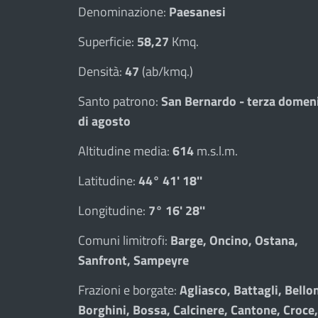
Denominazione:
Paesanesi
Superficie:
58,27
Kmq.
Densità:
47
(ab/kmq.)
Santo patrono:
San Bernardo - terza domen
di agosto
Altitudine media:
614
m.s.l.m.
Latitudine:
44° 41' 18''
Longitudine:
7° 16' 28''
Comuni limitrofi:
Barge, Oncino, Ostana,
Sanfront, Sampeyre
Frazioni e borgate:
Agliasco, Battagli, Bellon
Borghini, Bossa, Calcinere, Cantone, Croce,