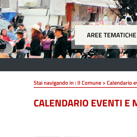
AREE TEMATICHE
Aree
Stai navigando in :
Il Comune > Calendario e
CALENDARIO EVENTI E 