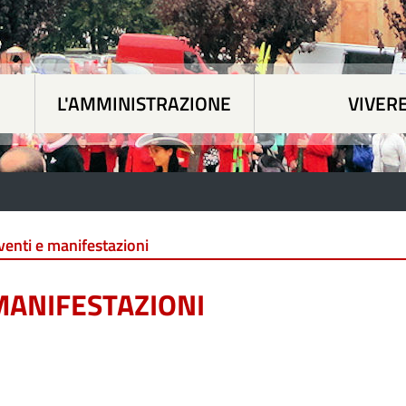
L'AMMINISTRAZIONE
VIVER
 tematiche
|
L'Amministrazione
|
Vivere Paesan
venti e manifestazioni
MANIFESTAZIONI