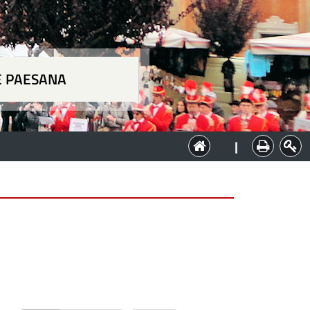
E PAESANA
a
|