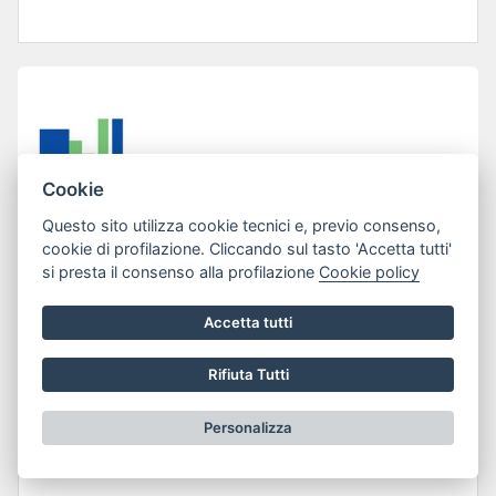
Cookie
Questo sito utilizza cookie tecnici e, previo consenso,
cookie di profilazione. Cliccando sul tasto 'Accetta tutti'
si presta il consenso alla profilazione
Cookie policy
Accetta tutti
Lun 13 Gen 2025
LINEE GUIDA PER LA MACELLAZIONE
Rifiuta Tutti
DI SUINI ED OVI-CAPRINI PER USO
Personalizza
PRIVATO