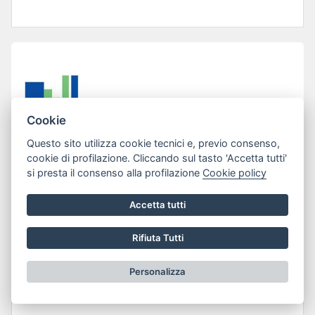
Cookie
Questo sito utilizza cookie tecnici e, previo consenso,
cookie di profilazione. Cliccando sul tasto 'Accetta tutti'
si presta il consenso alla profilazione
Cookie policy
Accetta tutti
Lun 13 Gen 2025
LINEE GUIDA PER LA MACELLAZIONE
Rifiuta Tutti
DI SUINI ED OVI-CAPRINI PER USO
Personalizza
PRIVATO