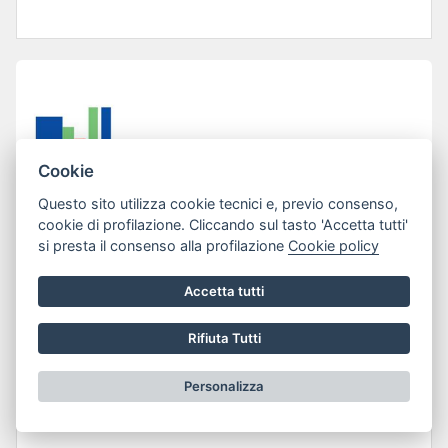
Cookie
Questo sito utilizza cookie tecnici e, previo consenso,
cookie di profilazione. Cliccando sul tasto 'Accetta tutti'
si presta il consenso alla profilazione
Cookie policy
Accetta tutti
Lun 13 Gen 2025
LINEE GUIDA PER LA MACELLAZIONE
Rifiuta Tutti
DI SUINI ED OVI-CAPRINI PER USO
Personalizza
PRIVATO