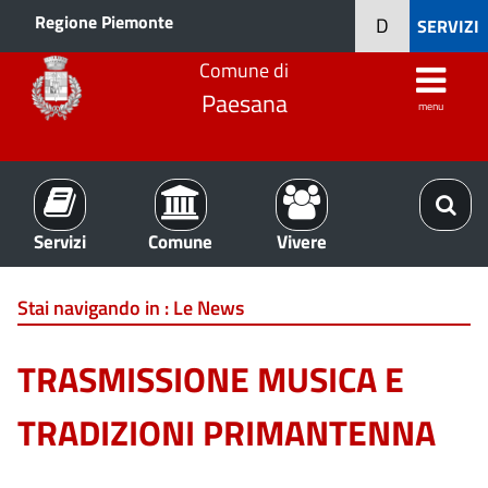
Regione Piemonte
D
SERVIZI
Comune di
Paesana
menu
Servizi
Comune
Vivere
Stai navigando in :
Le News
TRASMISSIONE MUSICA E
TRADIZIONI PRIMANTENNA