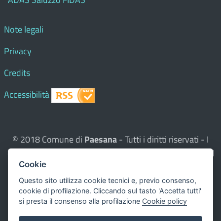
Note legali
Privacy
Credits
Accessibilità
© 2018 Comune di
Paesana
- Tutti i diritti riservati - I
contenuti del sito, testi e immagini sono di proprietà del
Cookie
Comune - CMS:
Città In Comune
Questo sito utilizza, nella versione per UTENTI CON
Questo sito utilizza cookie tecnici e, previo consenso,
cookie di profilazione. Cliccando sul tasto 'Accetta tutti'
DISLESSIA,
Biancoenero ®
, una font italiana ad Alta
si presta il consenso alla profilazione
Cookie policy
Leggibilità.