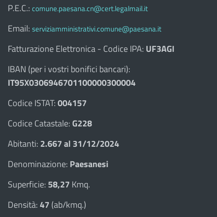
P.E.C.:
comune.paesana.cn@cert.legalmail.it
Email:
serviziamministrativi.comune@paesana.it
Fatturazione Elettronica - Codice IPA:
UF3AGI
IBAN (per i vostri bonifici bancari):
IT95X0306946701100000300004
Codice ISTAT:
004157
Codice Catastale:
G228
Abitanti:
2.667 al 31/12/2024
Denominazione:
Paesanesi
Superficie:
58,27
Kmq.
Densità:
47
(ab/kmq.)