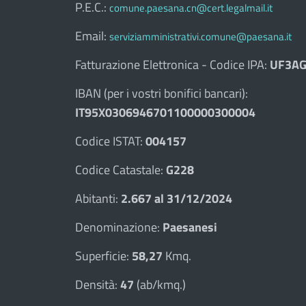
P.E.C.:
comune.paesana.cn@cert.legalmail.it
Email:
serviziamministrativi.comune@paesana.it
Fatturazione Elettronica - Codice IPA:
UF3AG
IBAN (per i vostri bonifici bancari):
IT95X0306946701100000300004
Codice ISTAT:
004157
Codice Catastale:
G228
Abitanti:
2.667 al 31/12/2024
Denominazione:
Paesanesi
Superficie:
58,27
Kmq.
Densità:
47
(ab/kmq.)