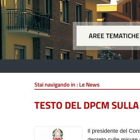
AREE TEMATICHE
Aree
Stai navigando in :
Le News
TESTO DEL DPCM SULLA
Il presidente del Cons
decreto sulle misure