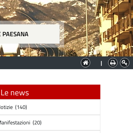
E PAESANA
a
|
Le news
otizie (140)
anifestazioni (20)