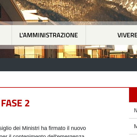
L'AMMINISTRAZIONE
VIVER
 tematiche
|
L'Amministrazione
|
Vivere Paesan
 FASE 2
N
M
iglio dei Ministri ha firmato il nuovo
 per il contenimento dell'emergenza