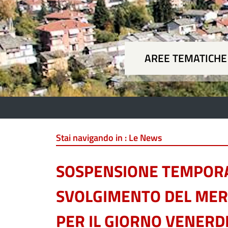
AREE TEMATICHE
Aree
Stai navigando in :
Le News
SOSPENSIONE TEMPOR
SVOLGIMENTO DEL MER
PER IL GIORNO VENERDI