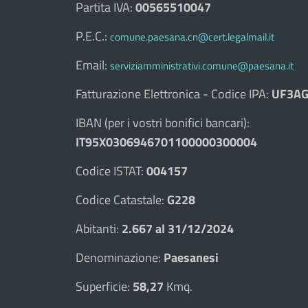
Partita IVA:
00565510047
P.E.C.:
comune.paesana.cn@cert.legalmail.it
Email:
serviziamministrativi.comune@paesana.it
Fatturazione Elettronica - Codice IPA:
UF3AG
IBAN (per i vostri bonifici bancari):
IT95X0306946701100000300004
Codice ISTAT:
004157
Codice Catastale:
G228
Abitanti:
2.667 al 31/12/2024
Denominazione:
Paesanesi
Superficie:
58,27
Kmq.