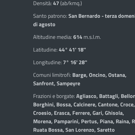
Densità:
47
(ab/kmq.)
Santo patrono:
San Bernardo - terza domen
di agosto
Altitudine media:
614
m.s.l.m.
Latitudine:
44° 41' 18''
Longitudine:
7° 16' 28''
Comuni limitrofi:
Barge, Oncino, Ostana,
Sanfront, Sampeyre
Frazioni e borgate:
Agliasco, Battagli, Bellon
Borghini, Bossa, Calcinere, Cantone, Croce,
Croesio, Erasca, Ferrere, Gari, Ghisola,
Morena, Pamparini, Pertus, Piana, Raina, R
Ruata Bossa, San Lorenzo, Saretto