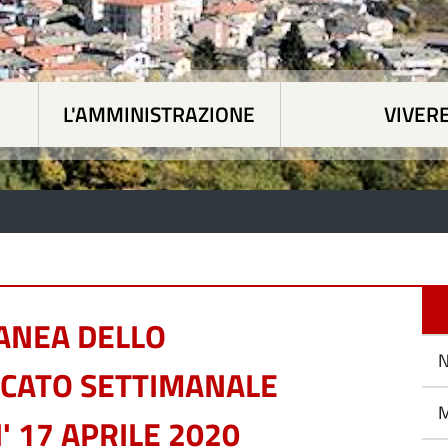
L'AMMINISTRAZIONE
VIVER
 tematiche
|
L'Amministrazione
|
Vivere Paesan
ANEA DELLO
N
CATO SETTIMANALE
M
' 17 APRILE 2020