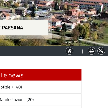
E PAESANA
a
|
Le news
otizie (140)
anifestazioni (20)