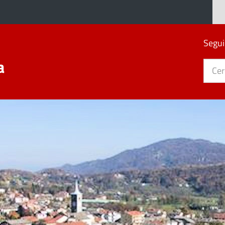
Segui
a