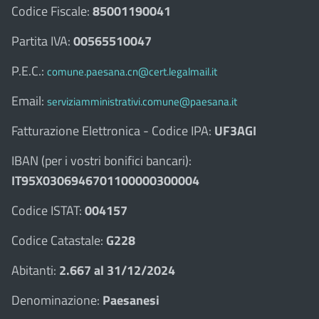
Codice Fiscale:
85001190041
Partita IVA:
00565510047
P.E.C.:
comune.paesana.cn@cert.legalmail.it
Email:
serviziamministrativi.comune@paesana.it
Fatturazione Elettronica - Codice IPA:
UF3AGI
IBAN (per i vostri bonifici bancari):
IT95X0306946701100000300004
Codice ISTAT:
004157
Codice Catastale:
G228
Abitanti:
2.667 al 31/12/2024
Denominazione:
Paesanesi