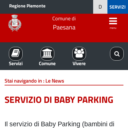
Regione Piemonte
D
SERVIZI
Comune di
Paesana
menu
Servizi
Comune
Vivere
Stai navigando in :
Le News
SERVIZIO DI BABY PARKING
Il servizio di Baby Parking (bambini di