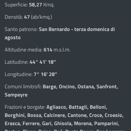
Superficie:
58,27
Kmq.
Densità:
47
(ab/kmq.)
Santo patrono:
San Bernardo - terza domenica di
agosto
Altitudine media:
614
m.s.l.m.
Latitudine:
44° 41' 18''
Longitudine:
7° 16' 28''
Comuni limitrofi:
Barge, Oncino, Ostana, Sanfront,
Sampeyre
Frazioni e borgate:
Agliasco, Battagli, Belloni,
Borghini, Bossa, Calcinere, Cantone, Croce, Croesio,
Erasca, Ferrere, Gari, Ghisola, Morena, Pamparini,