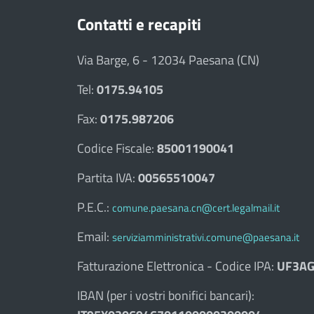
Contatti e recapiti
Via Barge, 6 - 12034 Paesana (CN)
Tel:
0175.94105
Fax:
0175.987206
Codice Fiscale:
85001190041
Partita IVA:
00565510047
P.E.C.:
comune.paesana.cn@cert.legalmail.it
Email:
serviziamministrativi.comune@paesana.it
Fatturazione Elettronica - Codice IPA:
UF3AG
IBAN (per i vostri bonifici bancari):