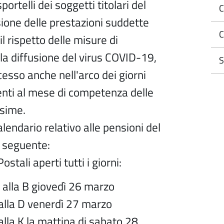
portelli dei soggetti titolari del
C
ssione delle prestazioni suddette
C
il rispetto delle misure di
a diffusione del virus COVID-19,
S
esso anche nell'arco dei giorni
enti al mese di competenza delle
sime.
calendario relativo alle pensioni del
l seguente:
Postali aperti tutti i giorni:
A alla B giovedì 26 marzo
alla D venerdì 27 marzo
lla K la mattina di sabato 28