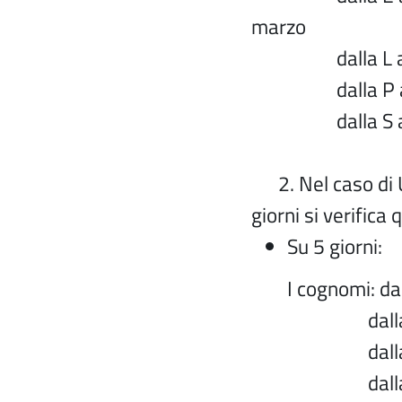
marzo
dalla L 
dalla P alla 
dalla S a
2. Nel caso di Uf
giorni si verifica
Su 5 giorni:
I cognomi: dal
dalla
dall
dalla