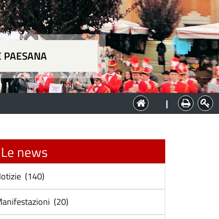
E PAESANA
a
|
Le news
otizie (140)
anifestazioni (20)