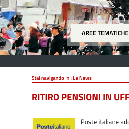
AREE TEMATICHE
Aree
Stai navigando in :
Le News
RITIRO PENSIONI IN UFF
Poste italiane a