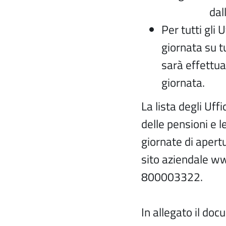
dalla
Per tutti gli U
giornata su t
sarà effettuat
giornata.
La lista degli Uff
delle pensioni e l
giornate di apert
sito aziendale w
800003322.
In allegato il do