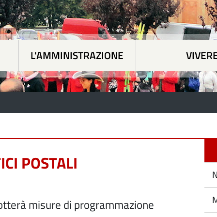
L'AMMINISTRAZIONE
VIVER
 tematiche
|
L'Amministrazione
|
Vivere Paesan
ICI POSTALI
N
M
dotterà misure di programmazione