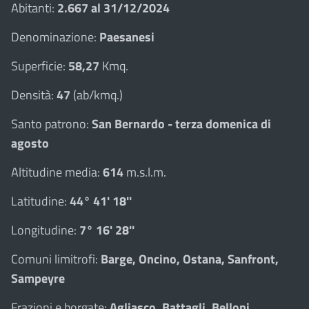
Abitanti:
2.667 al 31/12/2024
Denominazione:
Paesanesi
Superficie:
58,27
Kmq.
Densità:
47
(ab/kmq.)
Santo patrono:
San Bernardo - terza domenica di
agosto
Altitudine media:
614
m.s.l.m.
Latitudine:
44° 41' 18''
Longitudine:
7° 16' 28''
Comuni limitrofi:
Barge, Oncino, Ostana, Sanfront,
Sampeyre
Frazioni e borgate:
Agliasco, Battagli, Belloni,