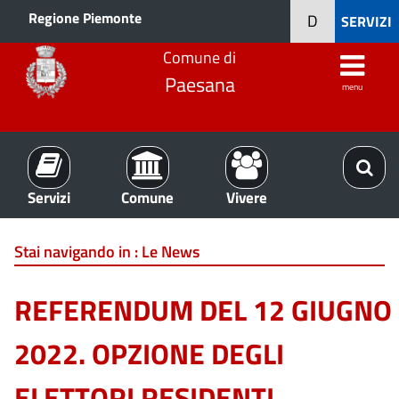
Regione Piemonte
D
SERVIZI
Comune di
Paesana
menu
Servizi
Comune
Vivere
Stai navigando in :
Le News
REFERENDUM DEL 12 GIUGNO
2022. OPZIONE DEGLI
ELETTORI RESIDENTI