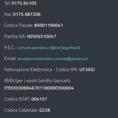
Tel:
0175.94105
Fax:
0175.987206
Codice Fiscale:
85001190041
Partita IVA:
00565510047
P.E.C.:
comune.paesana.cn@cert.legalmail.it
Email:
serviziamministrativi.comune@paesana.it
Fatturazione Elettronica - Codice IPA:
UF3AGI
IBAN (per i vostri bonifici bancari):
IT95X0306946701100000300004
Codice ISTAT:
004157
Codice Catastale:
G228