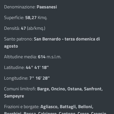
Denominazione:
Paesanesi
Superficie:
58,27
Kmq.
Densità:
47
(ab/kmq.)
Santo patrono:
San Bernardo - terza domenica di
agosto
Altitudine media:
614
m.s.l.m.
Latitudine:
44° 41' 18''
Longitudine:
7° 16' 28''
Comuni limitrofi:
Barge, Oncino, Ostana, Sanfront,
Sampeyre
Frazioni e borgate:
Agliasco, Battagli, Belloni,
Borghini, Bossa, Calcinere, Cantone, Croce, Croesio,