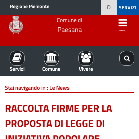
Regione Piemonte
D
SERVIZI
Comune di
Paesana
menu
Servizi
Comune
Vivere
Stai navigando in :
Le News
RACCOLTA FIRME PER LA
PROPOSTA DI LEGGE DI
INIZIATIVA POPOLARE -