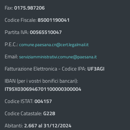
Fax:
0175.987206
Codice Fiscale:
85001190041
Partita IVA:
00565510047
P.E.C.:
comune.paesana.cn@cert.legalmail.it
Email:
serviziamministrativi.comune@paesana.it
Fatturazione Elettronica - Codice IPA:
UF3AGI
IBAN (per i vostri bonifici bancari):
IT95X0306946701100000300004
Codice ISTAT:
004157
Codice Catastale:
G228
Abitanti:
2.667 al 31/12/2024