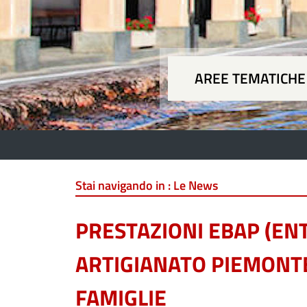
AREE TEMATICHE
Aree
Stai navigando in :
Le News
PRESTAZIONI EBAP (EN
ARTIGIANATO PIEMONT
FAMIGLIE