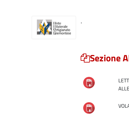
.
Sezione A
LET
ALLE
VOL