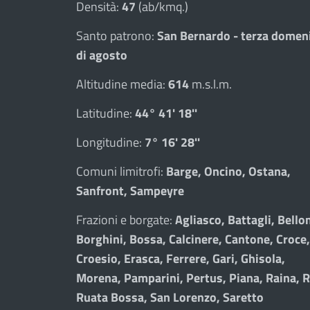
Densità:
47
(ab/kmq.)
Santo patrono:
San Bernardo - terza domen
di agosto
Altitudine media:
614
m.s.l.m.
Latitudine:
44° 41' 18''
Longitudine:
7° 16' 28''
Comuni limitrofi:
Barge, Oncino, Ostana,
Sanfront, Sampeyre
Frazioni e borgate:
Agliasco, Battagli, Bellon
Borghini, Bossa, Calcinere, Cantone, Croce,
Croesio, Erasca, Ferrere, Gari, Ghisola,
Morena, Pamparini, Pertus, Piana, Raina, R
Ruata Bossa, San Lorenzo, Saretto