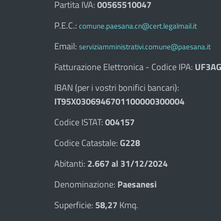
Partita IVA:
00565510047
P.E.C.:
comune.paesana.cn@cert.legalmail.it
Email:
serviziamministrativi.comune@paesana.it
Fatturazione Elettronica - Codice IPA:
UF3AG
IBAN (per i vostri bonifici bancari):
IT95X0306946701100000300004
Codice ISTAT:
004157
Codice Catastale:
G228
Abitanti:
2.667 al 31/12/2024
Denominazione:
Paesanesi
Superficie:
58,27
Kmq.