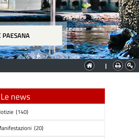
E PAESANA
a
|
Le news
otizie (140)
anifestazioni (20)