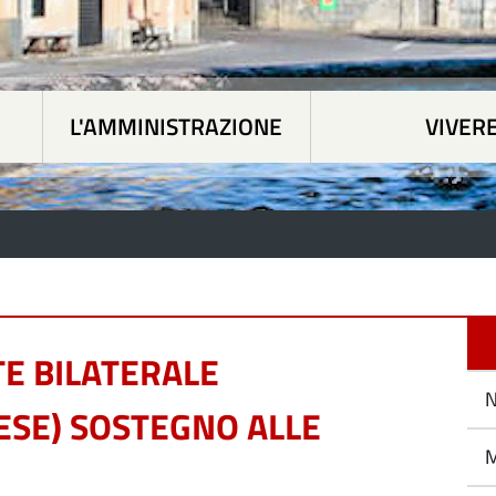
L'AMMINISTRAZIONE
VIVER
 tematiche
|
L'Amministrazione
|
Vivere Paesan
TE BILATERALE
N
ESE) SOSTEGNO ALLE
M