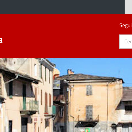
Segui
a