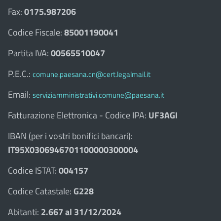
Fax:
0175.987206
Codice Fiscale:
85001190041
Partita IVA:
00565510047
P.E.C.:
comune.paesana.cn@cert.legalmail.it
Email:
serviziamministrativi.comune@paesana.it
Fatturazione Elettronica - Codice IPA:
UF3AGI
IBAN (per i vostri bonifici bancari):
IT95X0306946701100000300004
Codice ISTAT:
004157
Codice Catastale:
G228
Abitanti:
2.667 al 31/12/2024