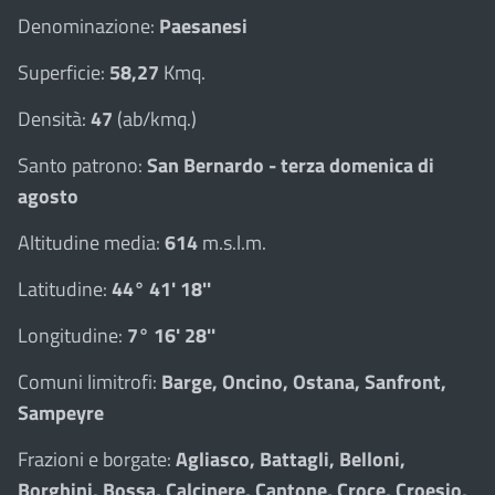
Denominazione:
Paesanesi
Superficie:
58,27
Kmq.
Densità:
47
(ab/kmq.)
Santo patrono:
San Bernardo - terza domenica di
agosto
Altitudine media:
614
m.s.l.m.
Latitudine:
44° 41' 18''
Longitudine:
7° 16' 28''
Comuni limitrofi:
Barge, Oncino, Ostana, Sanfront,
Sampeyre
Frazioni e borgate:
Agliasco, Battagli, Belloni,
Borghini, Bossa, Calcinere, Cantone, Croce, Croesio,