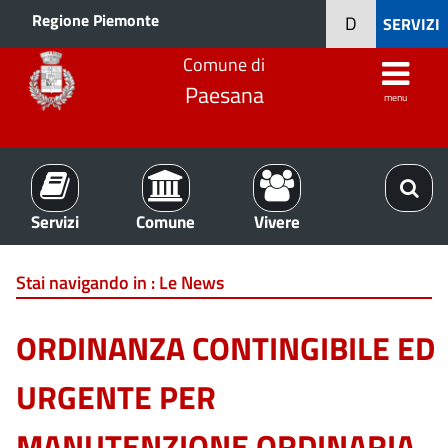
Regione Piemonte
D
SERVIZI
Comune di
Paesana
menu
Servizi
Comune
Vivere
Stai navigando in :
Le News
ORDINANZA CONTINGIBILE ED
URGENTE PER
MANUTENZIONE ORDINARIA