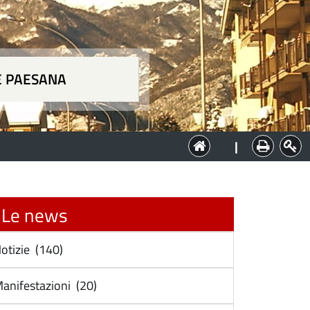
E PAESANA
a
|
Le news
otizie (140)
anifestazioni (20)