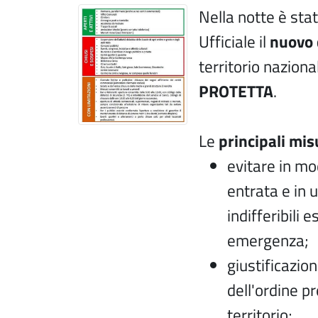
Nella notte è sta
Ufficiale il
nuovo 
territorio nazion
PROTETTA
.
Le
principali mis
evitare in m
entrata e in u
indifferibili 
emergenza;
giustificazio
dell'ordine pr
territorio;