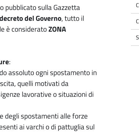
C
to pubblicato sulla Gazzetta
decreto del Governo
, tutto il
C
ale è considerato
ZONA
S
ure
:
odo assoluto ogni spostamento in
scita, quelli motivati da
esigenze lavorative o situazioni di
ne degli spostamenti alle forze
esenti ai varchi o di pattuglia sul