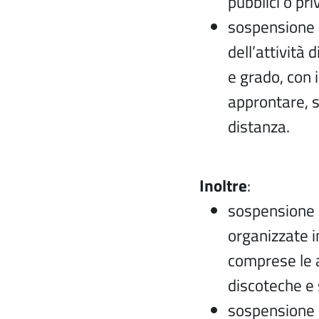
pubblici o pri
sospensione d
dell’attività 
e grado, con i
approntare, se
distanza.
Inoltre
:
sospensione d
organizzate i
comprese le at
discoteche e 
sospensione de