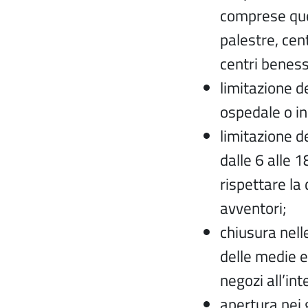
comprese quell
palestre, cent
centri beness
limitazione de
ospedale o in
limitazione de
dalle 6 alle 1
rispettare la 
avventori;
chiusura nell
delle medie e
negozi all’in
apertura nei g