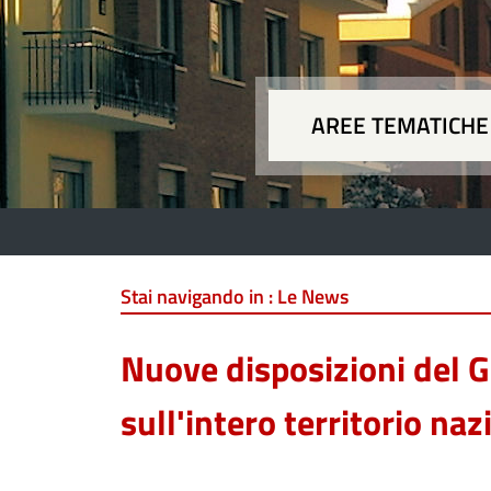
AREE TEMATICHE
Aree
Stai navigando in :
Le News
Nuove disposizioni del G
sull'intero territorio naz