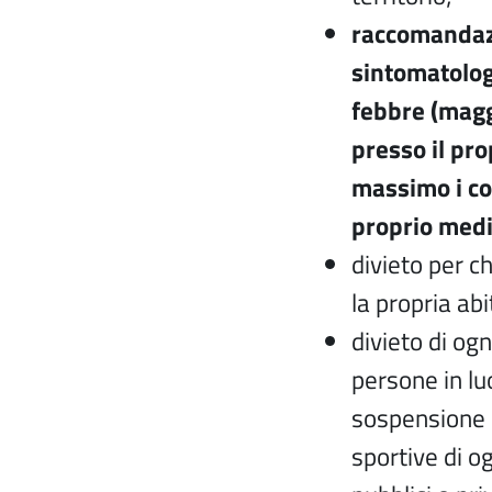
raccomandazi
sintomatolog
febbre (magg
presso il pro
massimo i con
proprio medi
divieto per ch
la propria ab
divieto di o
persone in luo
sospensione d
sportive di og