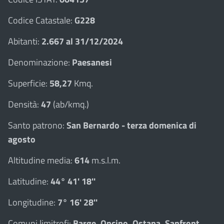
Codice Catastale:
G228
Abitanti:
2.667 al 31/12/2024
Denominazione:
Paesanesi
Superficie:
58,27
Kmq.
Densità:
47
(ab/kmq.)
Santo patrono:
San Bernardo - terza domenica di
agosto
Altitudine media:
614
m.s.l.m.
Latitudine:
44° 41' 18''
Longitudine:
7° 16' 28''
Comuni limitrofi:
Barge, Oncino, Ostana, Sanfront,