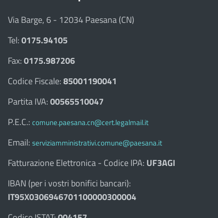
Via Barge, 6 - 12034 Paesana (CN)
Tel:
0175.94105
Fax:
0175.987206
Codice Fiscale:
85001190041
Partita IVA:
00565510047
P.E.C.:
comune.paesana.cn@cert.legalmail.it
Email:
serviziamministrativi.comune@paesana.it
Fatturazione Elettronica - Codice IPA:
UF3AGI
IBAN (per i vostri bonifici bancari):
IT95X0306946701100000300004
Codice ISTAT:
004157