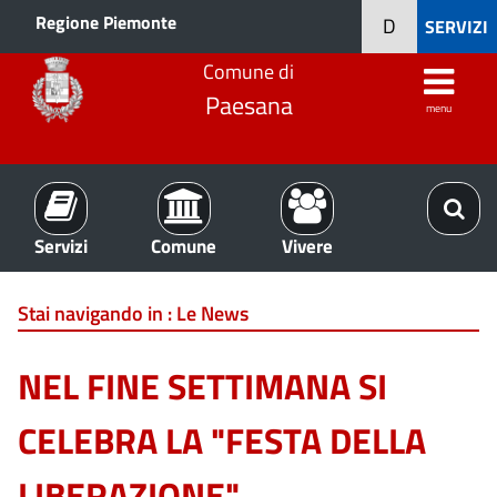
Regione Piemonte
D
SERVIZI
Comune di
Paesana
menu
Servizi
Comune
Vivere
Stai navigando in :
Le News
NEL FINE SETTIMANA SI
CELEBRA LA "FESTA DELLA
LIBERAZIONE"