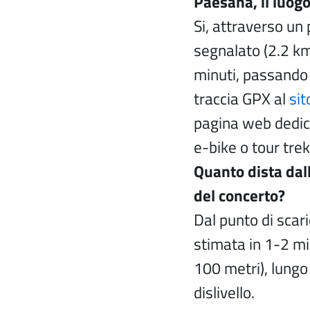
Paesana, il luogo
Si, attraverso u
segnalato (2.2 km;
minuti, passando 
traccia GPX al
si
pagina web dedica
e-bike o tour trek
Quanto dista dall
del concerto?
Dal punto di scari
stimata in 1-2 min
100 metri), lungo
dislivello.