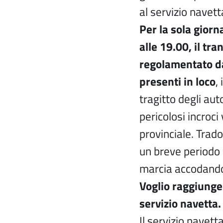
al servizio navett
Per la sola giorna
alle 19.00, il tra
regolamentato dag
presenti in loco
,
tragitto degli au
pericolosi incroci
provinciale. Trad
un breve periodo d
marcia accodando
Voglio raggiunger
servizio navetta
Il servizio navet