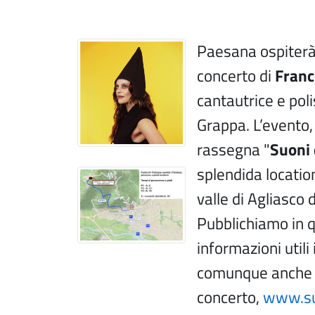
Paesana ospiterà,
concerto di
Franc
cantautrice e pol
Grappa. L’evento, 
rassegna "
Suoni
splendida locatio
valle di Agliasco 
Pubblichiamo in q
informazioni utili
comunque anche al
concerto,
www.su