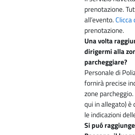
prenotazione. Tutt
all’evento.
Clicca 
prenotazione.
Una volta raggiu
dirigermi alla z
parcheggiare?
Personale di Poliz
fornirà precise i
zone parcheggio.
qui in allegato) 
le indicazioni del
Si puó raggiunger