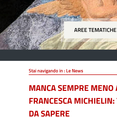
AREE TEMATICHE
Aree
Stai navigando in :
Le News
MANCA SEMPRE MENO A
FRANCESCA MICHIELIN:
DA SAPERE