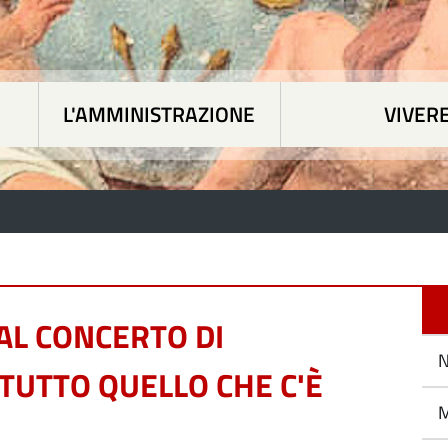
L'AMMINISTRAZIONE
VIVER
 tematiche
|
L'Amministrazione
|
Vivere Paesan
L CONCERTO DI
N
 TUTTO QUELLO CHE C'È
M