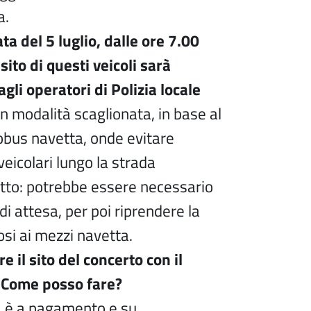
a.
ta del 5 luglio, dalle ore 7.00
nsito di questi veicoli sarà
li operatori di Polizia locale
 in modalità scaglionata, in base al
tobus navetta, onde evitare
 veicolari lungo la strada
otto: potrebbe essere necessario
i attesa, per poi riprendere la
si ai mezzi navetta.
e il sito del concerto con il
. Come posso fare?
ta è a pagamento e su