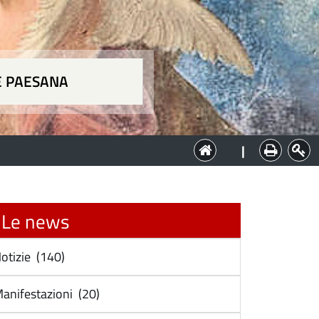
E PAESANA
a
|
Le news
otizie (140)
anifestazioni (20)