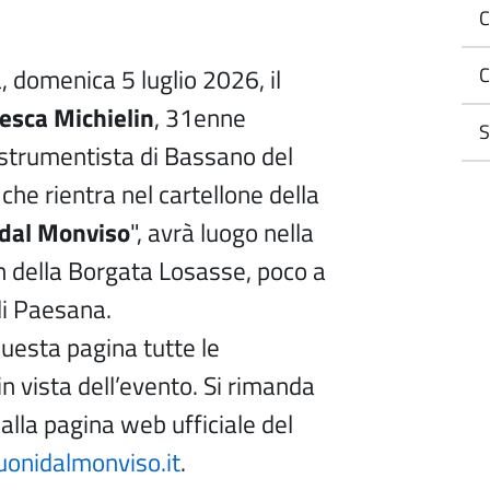
C
 domenica 5 luglio 2026, il
C
esca Michielin
, 31enne
S
istrumentista di Bassano del
che rientra nel cartellone della
 dal Monviso
", avrà luogo nella
n della Borgata Losasse, poco a
di Paesana.
uesta pagina tutte le
 in vista dell’evento. Si rimanda
la pagina web ufficiale del
onidalmonviso.it
.