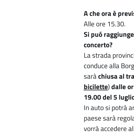
A che ora è previ
Alle ore 15.30.
Si puó raggiunger
concerto?
La strada provin
conduce alla Borg
sarà
chiusa al tra
bicilette
)
dalle or
19.00 del 5 lugl
In auto si potrà a
paese sarà regola
vorrà accedere al