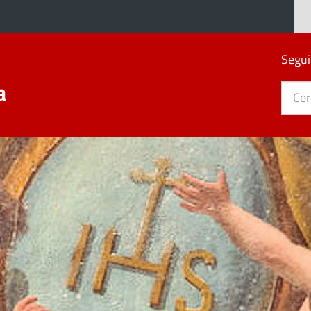
Segui
a