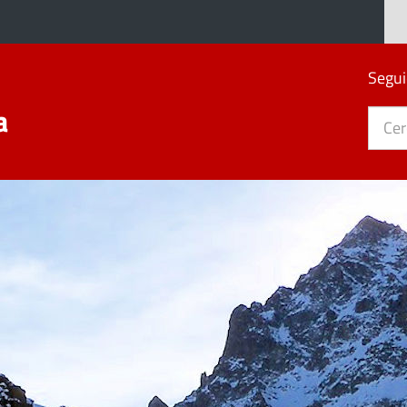
Segui
a