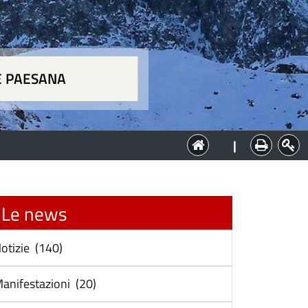
E PAESANA
a
|
Le news
otizie (140)
anifestazioni (20)