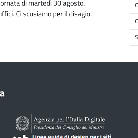
iornata di martedì 30 agosto.
C
 uffici. Ci scusiamo per il disagio.
C
S
a