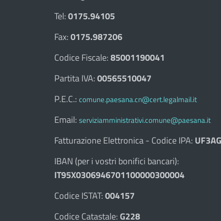
Tel:
0175.94105
Fax:
0175.987206
Codice Fiscale:
85001190041
Partita IVA:
00565510047
P.E.C.:
comune.paesana.cn@cert.legalmail.it
Email:
serviziamministrativi.comune@paesana.it
Fatturazione Elettronica - Codice IPA:
UF3AG
IBAN (per i vostri bonifici bancari):
IT95X0306946701100000300004
Codice ISTAT:
004157
Codice Catastale:
G228