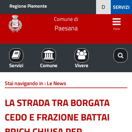
Regione Piemonte
D
SERVIZI
Comune di
Paesana
menu
Servizi
Comune
Vivere
Stai navigando in :
Le News
LA STRADA TRA BORGATA
CEDO E FRAZIONE BATTAI
BRICH CHIUSA PER