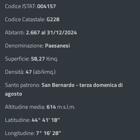
Codice ISTAT:
004157
Codice Catastale:
G228
Abitanti:
2.667 al 31/12/2024
Denominazione:
Paesanesi
Superficie:
58,27
Kmq.
Densità:
47
(ab/kmq.)
Santo patrono:
San Bernardo - terza domenica di
agosto
Altitudine media:
614
m.s.l.m.
Latitudine:
44° 41' 18''
Longitudine:
7° 16' 28''