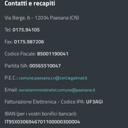
Contatti e recapiti
Via Barge, 6 - 12034 Paesana (CN)
Tel:
0175.94105
Fax:
0175.987206
Codice Fiscale:
85001190041
Partita IVA:
00565510047
P.E.C.:
comune.paesana.cn@cert.legalmail.it
Email:
serviziamministrativi.comune@paesana.it
Fatturazione Elettronica - Codice IPA:
UF3AGI
IBAN (per i vostri bonifici bancari):
IT95X0306946701100000300004