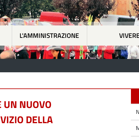
L'AMMINISTRAZIONE
VIVER
 tematiche
|
L'Amministrazione
|
Vivere Paesan
E UN NUOVO
N
VIZIO DELLA
M