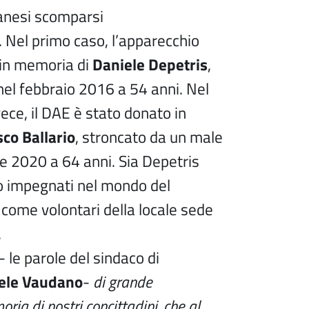
anesi scomparsi
Nel primo caso, l’apparecchio
 in memoria di
Daniele Depetris
,
el febbraio 2016 a 54 anni. Nel
ece, il DAE è stato donato in
co Ballario
, stroncato da un male
ile 2020 a 64 anni. Sia Depetris
o impegnati nel mondo del
 come volontari della locale sede
.
- le parole del sindaco di
le Vaudano
-
di grande
oria di nostri concittadini, che al