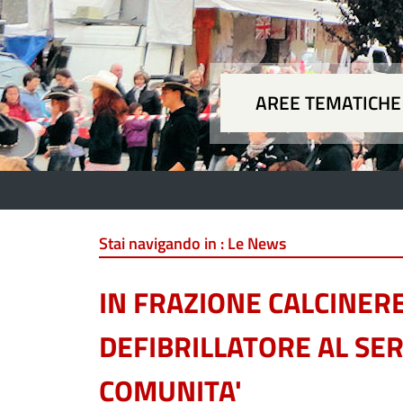
AREE TEMATICHE
Aree
Stai navigando in :
Le News
IN FRAZIONE CALCINER
DEFIBRILLATORE AL SER
COMUNITA'