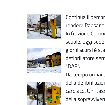
Continua il percor
rendere Paesana 
In frazione Calcine
scuole, oggi sede
giorni scorsi è st
defibrillatore se
"DAE".
Da tempo ormai si
della defibrillazi
cardiaco. Un "tass
della sopravvive