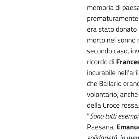
memoria di paes
prematuramente. 
era stato donato
morto nel sonno n
secondo caso, inv
ricordo di
Frances
incurabile nell’ar
che Ballario eran
volontario, anche
della Croce rossa
"
Sono tutti esempi
Paesana,
Emanue
solidarietà, in mem