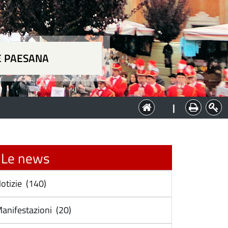
E PAESANA
a
|
Le news
otizie (140)
anifestazioni (20)