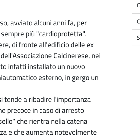
C
so, avviato alcuni anni fa, per
C
sempre più "cardioprotetta".
S
re, di fronte all'edificio delle ex
 dell'Associazione Calcinerese, nei
ato infatti installato un nuovo
miautomatico esterno, in gergo un
 tende a ribadire l’importanza
one precoce in caso di arresto
ello" che rientra nella catena
nza e che aumenta notevolmente