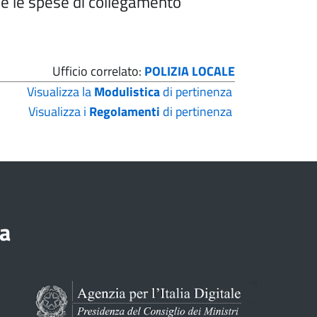
e le spese di collegamento
Ufficio correlato:
POLIZIA LOCALE
Visualizza la
Modulistica
di pertinenza
Visualizza i
Regolamenti
di pertinenza
a