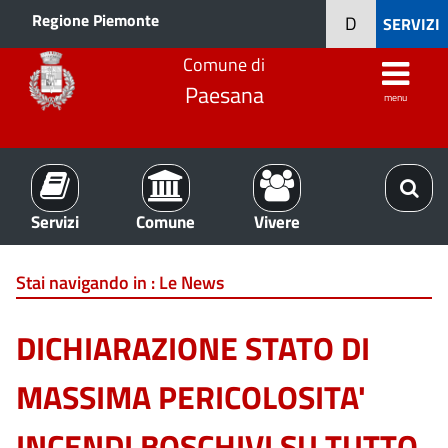
Regione Piemonte
D
SERVIZI
Comune di
Paesana
menu
Servizi
Comune
Vivere
Stai navigando in :
Le News
DICHIARAZIONE STATO DI
MASSIMA PERICOLOSITA'
INCENDI BOSCHIVI SU TUTTO