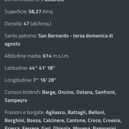
Superficie:
58,27
Kmq.
Densità:
47
(ab/kmq.)
Santo patrono:
San Bernardo - terza domenica di
agosto
Altitudine media:
614
m.s.l.m.
Latitudine:
44° 41' 18''
Longitudine:
7° 16' 28''
Comuni limitrofi:
Barge, Oncino, Ostana, Sanfront,
Sampeyre
Frazioni e borgate:
Agliasco, Battagli, Belloni,
Borghini, Bossa, Calcinere, Cantone, Croce, Croesio,
Erasca, Ferrere, Gari, Ghisola, Morena, Pamparini,