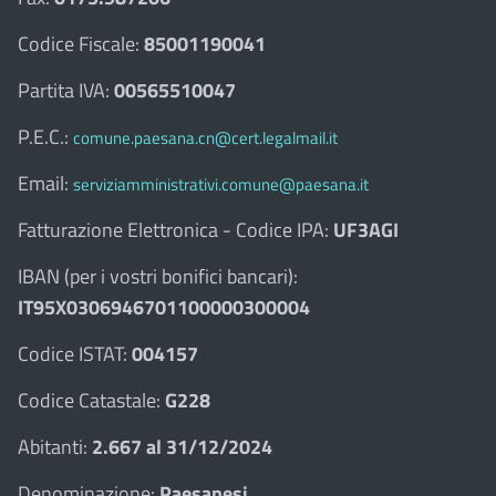
Codice Fiscale:
85001190041
Partita IVA:
00565510047
P.E.C.:
comune.paesana.cn@cert.legalmail.it
Email:
serviziamministrativi.comune@paesana.it
Fatturazione Elettronica - Codice IPA:
UF3AGI
IBAN (per i vostri bonifici bancari):
IT95X0306946701100000300004
Codice ISTAT:
004157
Codice Catastale:
G228
Abitanti:
2.667 al 31/12/2024
Denominazione:
Paesanesi