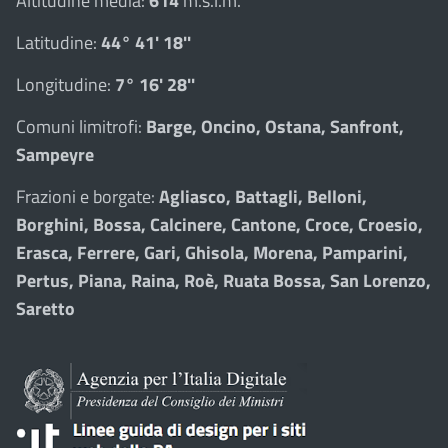
Altitudine media:
614
m.s.l.m.
Latitudine:
44° 41' 18''
Longitudine:
7° 16' 28''
Comuni limitrofi:
Barge, Oncino, Ostana, Sanfront,
Sampeyre
Frazioni e borgate:
Agliasco, Battagli, Belloni,
Borghini, Bossa, Calcinere, Cantone, Croce, Croesio,
Erasca, Ferrere, Gari, Ghisola, Morena, Pamparini,
Pertus, Piana, Raina, Roè, Ruata Bossa, San Lorenzo,
Saretto