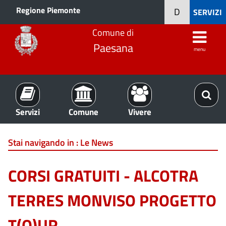
Regione Piemonte
D
SERVIZI
Comune di
Paesana
menu
Servizi
Comune
Vivere
Stai navigando in :
Le News
CORSI GRATUITI - ALCOTRA
TERRES MONVISO PROGETTO
T(O)UR