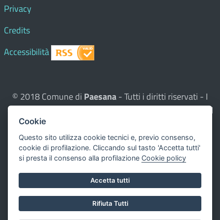
Privacy
Credits
Accessibilità
© 2018 Comune di
Paesana
- Tutti i diritti riservati - I
contenuti del sito, testi e immagini sono di proprietà del
Cookie
Comune - CMS:
Città In Comune
Questo sito utilizza, nella versione per UTENTI CON
Questo sito utilizza cookie tecnici e, previo consenso,
cookie di profilazione. Cliccando sul tasto 'Accetta tutti'
DISLESSIA,
Biancoenero ®
, una font italiana ad Alta
si presta il consenso alla profilazione
Cookie policy
Leggibilità.
Valuta questo sito
Accetta tutti
Dichiarazione di accessibilità
Rifiuta Tutti
redatta il 00.00.0000