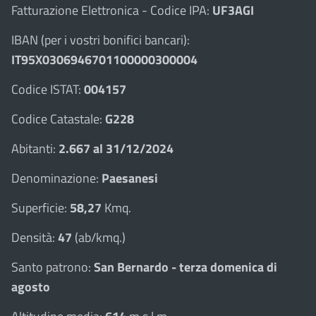
Fatturazione Elettronica - Codice IPA:
UF3AGI
IBAN (per i vostri bonifici bancari):
IT95X0306946701100000300004
Codice ISTAT:
004157
Codice Catastale:
G228
Abitanti:
2.667 al 31/12/2024
Denominazione:
Paesanesi
Superficie:
58,27
Kmq.
Densità:
47
(ab/kmq.)
Santo patrono:
San Bernardo - terza domenica di
agosto