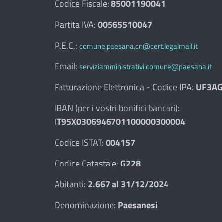
Codice Fiscale:
85001190041
Partita IVA:
00565510047
P.E.C.:
comune.paesana.cn@cert.legalmail.it
Email:
serviziamministrativi.comune@paesana.it
Fatturazione Elettronica - Codice IPA:
UF3AG
IBAN (per i vostri bonifici bancari):
IT95X0306946701100000300004
Codice ISTAT:
004157
Codice Catastale:
G228
Abitanti:
2.667 al 31/12/2024
Denominazione:
Paesanesi