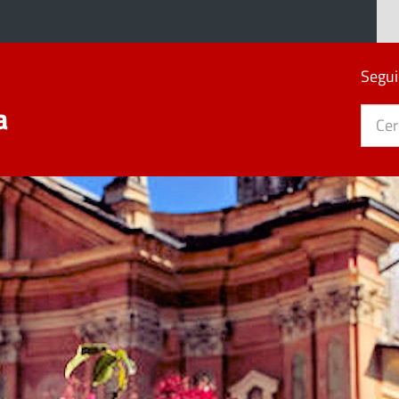
Segui
a