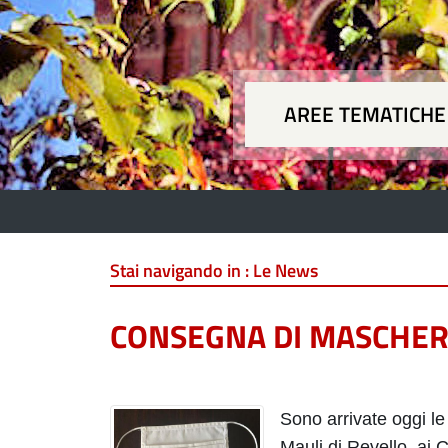
AREE TEMATICHE
Aree
Stai navigando in :
Le News
CONSEGNA DI MASCHERI
Sono arrivate oggi l
Mauli di Revello
ai C