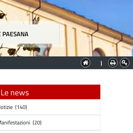
E PAESANA
a
|
Le news
otizie (140)
anifestazioni (20)