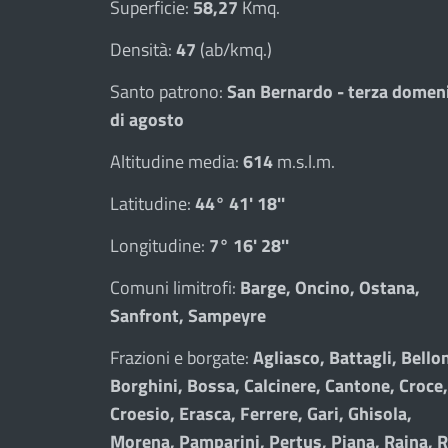
Superficie:
58,27
Kmq.
Densità:
47
(ab/kmq.)
Santo patrono:
San Bernardo - terza domen
di agosto
Altitudine media:
614
m.s.l.m.
Latitudine:
44° 41' 18''
Longitudine:
7° 16' 28''
Comuni limitrofi:
Barge, Oncino, Ostana,
Sanfront, Sampeyre
Frazioni e borgate:
Agliasco, Battagli, Bellon
Borghini, Bossa, Calcinere, Cantone, Croce,
Croesio, Erasca, Ferrere, Gari, Ghisola,
Morena, Pamparini, Pertus, Piana, Raina, R