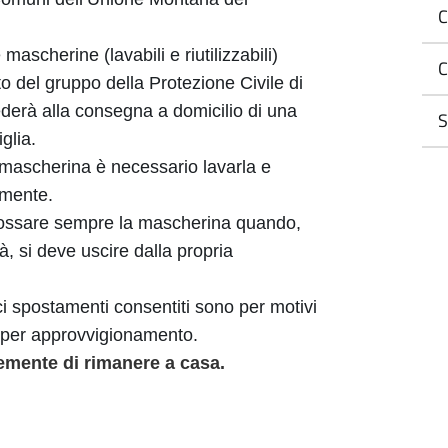
C
mascherine (lavabili e riutilizzabili)
C
to del gruppo della Protezione Civile di
erà alla consegna a domicilio di una
S
glia.
a mascherina è necessario lavarla e
amente.
ossare sempre la mascherina quando,
, si deve uscire dalla propria
ici spostamenti consentiti sono per motivi
 o per approvvigionamento.
emente di rimanere a casa.