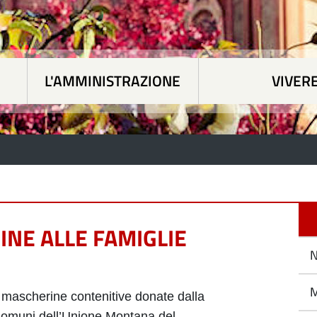
L'AMMINISTRAZIONE
VIVER
 tematiche
|
L'Amministrazione
|
Vivere Paesan
NE ALLE FAMIGLIE
N
M
e mascherine contenitive
donate
dalla
omuni dell’Unione Montana del