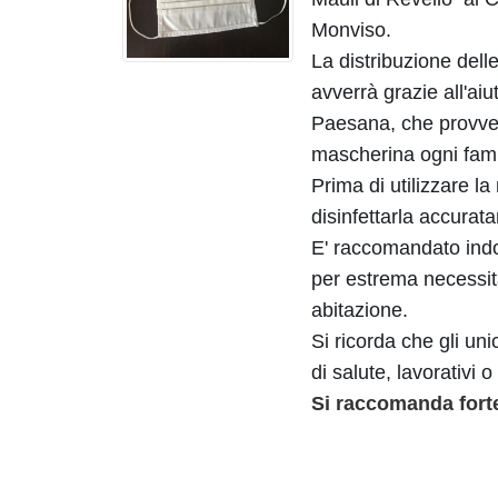
Monviso.
La distribuzione delle 
avverrà grazie all'aiu
Paesana, che provved
mascherina ogni fami
Prima di utilizzare l
disinfettarla accurat
E' raccomandato ind
per estrema necessità
abitazione.
Si ricorda che gli un
di salute, lavorativi
Si raccomanda fort