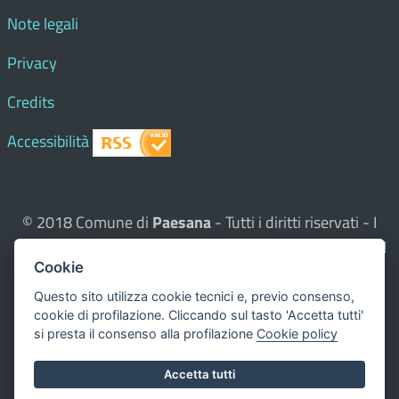
Note legali
Privacy
Credits
Accessibilità
© 2018 Comune di
Paesana
- Tutti i diritti riservati - I
contenuti del sito, testi e immagini sono di proprietà del
Cookie
Comune - CMS:
Città In Comune
Questo sito utilizza, nella versione per UTENTI CON
Questo sito utilizza cookie tecnici e, previo consenso,
cookie di profilazione. Cliccando sul tasto 'Accetta tutti'
DISLESSIA,
Biancoenero ®
, una font italiana ad Alta
si presta il consenso alla profilazione
Cookie policy
Leggibilità.
Valuta questo sito
Accetta tutti