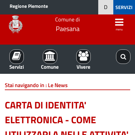
Regione Piemonte
D
SERVIZI
Comune di
Paesana
menu
Servizi
Comune
Vivere
Stai navigando in :
Le News
CARTA DI IDENTITA'
ELETTRONICA - COME
UTILIZZARLA NELLE ATTIVITA'