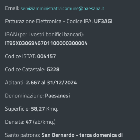
Email:
serviziamministrativi.comune@paesana.it
Fatturazione Elettronica - Codice IPA:
UF3AGI
IBAN (per i vostri bonifici bancari):
IT95X0306946701100000300004
Codice ISTAT:
004157
Codice Catastale:
G228
Abitanti:
2.667 al 31/12/2024
Denominazione:
Paesanesi
Superficie:
58,27
Kmq.
Densità:
47
(ab/kmq.)
Santo patrono:
San Bernardo - terza domenica di