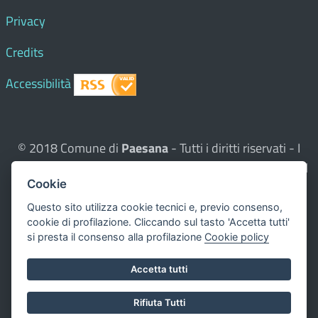
Privacy
Credits
Accessibilità
© 2018 Comune di
Paesana
- Tutti i diritti riservati - I
contenuti del sito, testi e immagini sono di proprietà del
Cookie
Comune - CMS:
Città In Comune
Questo sito utilizza, nella versione per UTENTI CON
Questo sito utilizza cookie tecnici e, previo consenso,
cookie di profilazione. Cliccando sul tasto 'Accetta tutti'
DISLESSIA,
Biancoenero ®
, una font italiana ad Alta
si presta il consenso alla profilazione
Cookie policy
Leggibilità.
Valuta questo sito
Accetta tutti
Dichiarazione di accessibilità
Rifiuta Tutti
redatta il 00.00.0000