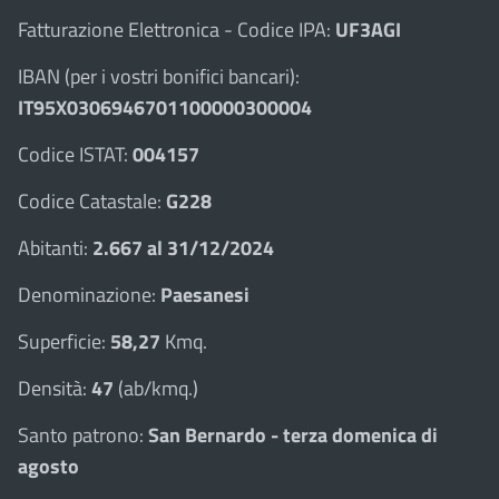
Fatturazione Elettronica - Codice IPA:
UF3AGI
IBAN (per i vostri bonifici bancari):
IT95X0306946701100000300004
Codice ISTAT:
004157
Codice Catastale:
G228
Abitanti:
2.667 al 31/12/2024
Denominazione:
Paesanesi
Superficie:
58,27
Kmq.
Densità:
47
(ab/kmq.)
Santo patrono:
San Bernardo - terza domenica di
agosto