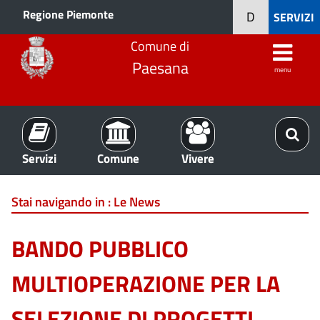
Regione Piemonte
D
SERVIZI
Comune di
Paesana
menu
Servizi
Comune
Vivere
Stai navigando in :
Le News
BANDO PUBBLICO
MULTIOPERAZIONE PER LA
SELEZIONE DI PROGETTI