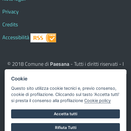
Privacy
Credits
Accessibilità
© 2018 Comune di
Paesana
- Tutti i diritti riservati - I
contenuti del sito, testi e immagini sono di proprietà del
Cookie
Comune - CMS:
Città In Comune
Questo sito utilizza, nella versione per UTENTI CON
Questo sito utilizza cookie tecnici e, previo consenso,
cookie di profilazione. Cliccando sul tasto 'Accetta tutti'
DISLESSIA,
Biancoenero ®
, una font italiana ad Alta
si presta il consenso alla profilazione
Cookie policy
Leggibilità.
Valuta questo sito
Accetta tutti
Dichiarazione di accessibilità
Rifiuta Tutti