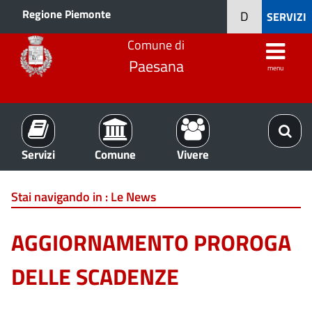
Regione Piemonte
D
SERVIZI
Comune di
Paesana
menu
Servizi
Comune
Vivere
Stai navigando in :
Le News
AGGIORNAMENTO PROROGA
DELLE SCADENZE