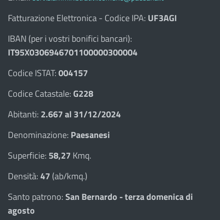
Fatturazione Elettronica - Codice IPA:
UF3AGI
IBAN (per i vostri bonifici bancari):
IT95X0306946701100000300004
Codice ISTAT:
004157
Codice Catastale:
G228
Abitanti:
2.667 al 31/12/2024
Denominazione:
Paesanesi
Superficie:
58,27
Kmq.
Densità:
47
(ab/kmq.)
Santo patrono:
San Bernardo - terza domenica di
agosto