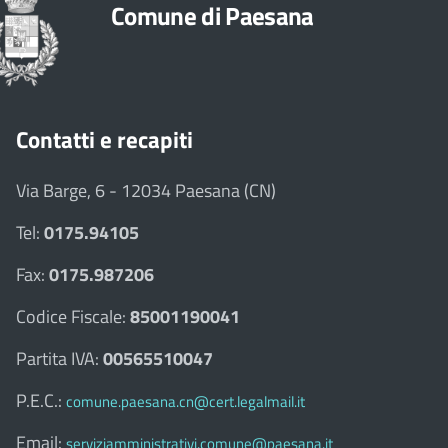
Comune di Paesana
Contatti e recapiti
Via Barge, 6 - 12034 Paesana (CN)
Tel:
0175.94105
Fax:
0175.987206
Codice Fiscale:
85001190041
Partita IVA:
00565510047
P.E.C.:
comune.paesana.cn@cert.legalmail.it
Email:
serviziamministrativi.comune@paesana.it