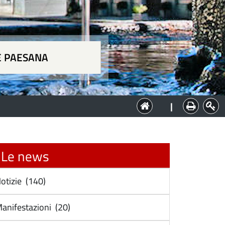
E PAESANA
a
|
Le news
otizie (140)
anifestazioni (20)