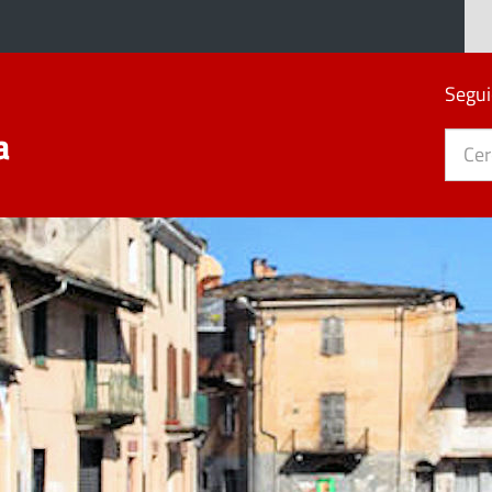
Segui
a