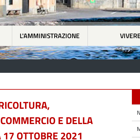
L'AMMINISTRAZIONE
VIVER
 tematiche
|
L'Amministrazione
|
Vivere Paesan
RICOLTURA,
N
L COMMERCIO E DELLA
M
 17 OTTOBRE 2021