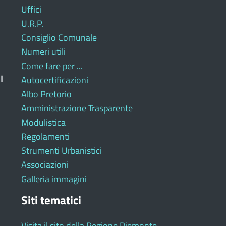
Uffici
U.R.P.
Consiglio Comunale
Numeri utili
Come fare per ...
I
Autocertificazioni
Albo Pretorio
Amministrazione Trasparente
Modulistica
Regolamenti
Strumenti Urbanistici
Associazioni
Galleria immagini
Siti tematici
Visita il sito della Regione Piemonte