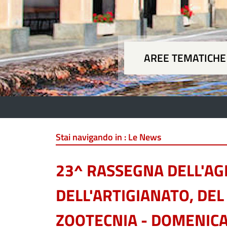
AREE TEMATICHE
Aree
Stai navigando in :
Le News
23^ RASSEGNA DELL'AG
DELL'ARTIGIANATO, DE
ZOOTECNIA - DOMENICA