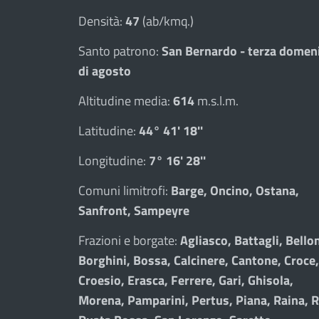
Densità:
47
(ab/kmq.)
Santo patrono:
San Bernardo - terza domen
di agosto
Altitudine media:
614
m.s.l.m.
Latitudine:
44° 41' 18''
Longitudine:
7° 16' 28''
Comuni limitrofi:
Barge, Oncino, Ostana,
Sanfront, Sampeyre
Frazioni e borgate:
Agliasco, Battagli, Bellon
Borghini, Bossa, Calcinere, Cantone, Croce,
Croesio, Erasca, Ferrere, Gari, Ghisola,
Morena, Pamparini, Pertus, Piana, Raina, R