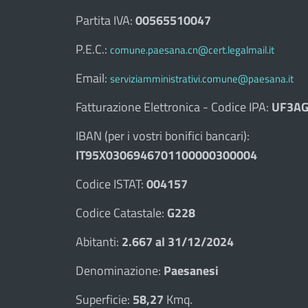
Partita IVA:
00565510047
P.E.C.:
comune.paesana.cn@cert.legalmail.it
Email:
serviziamministrativi.comune@paesana.it
Fatturazione Elettronica - Codice IPA:
UF3AG
IBAN (per i vostri bonifici bancari):
IT95X0306946701100000300004
Codice ISTAT:
004157
Codice Catastale:
G228
Abitanti:
2.667 al 31/12/2024
Denominazione:
Paesanesi
Superficie:
58,27
Kmq.